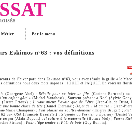
SSAT
ROISÉS
Métier
Par le menu
rs Eskimos n°63 : vos définitions
ncours de l’hiver paru dans Eskimos n°63, vous avez résolu la grille « le Mar
es définitions pour deux mots imposés : JOUET et PAQUET. En voici un floril
le
(Georgette Abel) ;
Bébelle pour se faire un film
(Corinne Bertrand) ou
 d’un enfant gâté »
(Michel Vanobost) ; Souvent présent à Noël (Sylvie Gony
as
(Pierre Frioux) ;
Il vaut mieux l’avoir que de l’être
(Jean-Claude Driot, 
là une bonne chose de fête
(Daniel Cierniak ;
Objet de « M’amuse »
(Jean-Pier
an-Marie Champion) ;
Fait plaisir ou souffre-douleur
(Thierry Bruger) ;
Rich
n 82 aux USA
(François Beaufeïst) ;
S’ajoute au Perrier à Épernay
(Daniel V
te un jeu
(Alain Dupont) ;
Il cultive à la maternelle
(Horace Moï) ;
Pierre Ric
ncine Pichon) ;
Pour l’âge tendre et P’têt de bois
(Guy Bonnin).