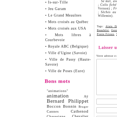
Se met, av
• Is-sur-Tille
;
Colis fiché
Vernon) ;
Fr
• Jeu Garam
;
Sèches au
• Le Grand Meaulnes
Willemin).
• Mots croisés au Québec
Tags:
Alain D
• Mots croisés aux USA
Beaufeïst
,
Geor
Pierre Frioux
,
• Mots libres à
Courbevoie
• Royale ABC (Belgique)
Laisser 
• Ville d'Ugine (Savoie)
Votre adresse e-
• Ville de Passy (Haute-
Savoie)
• Ville de Poses (Eure)
Bons mots
"animations"
animation
Aÿ
Bernard Philippet
Boccon
Bonnin
Bruger
Cathenod
Cannes
Chevalier
Chasseigne