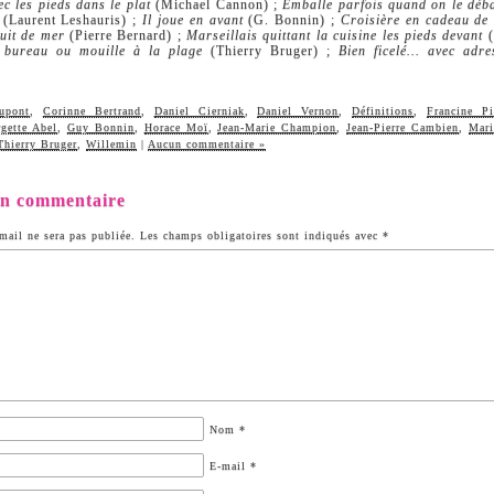
ec les pieds dans le plat
(Michael Cannon) ;
Emballe parfois quand on le déba
(Laurent Leshauris) ;
Il joue en avant
(G. Bonnin) ;
Croisière en cadeau de
uit de mer
(Pierre Bernard) ;
Marseillais quittant la cuisine les pieds devant
(
 bureau ou mouille à la plage
(Thierry Bruger) ;
Bien ficelé… avec adre
upont
,
Corinne Bertrand
,
Daniel Cierniak
,
Daniel Vernon
,
Définitions
,
Francine P
gette Abel
,
Guy Bonnin
,
Horace Moï
,
Jean-Marie Champion
,
Jean-Pierre Cambien
,
Mari
Thierry Bruger
,
Willemin
|
Aucun commentaire »
un commentaire
mail ne sera pas publiée.
Les champs obligatoires sont indiqués avec
*
Nom
*
E-mail
*