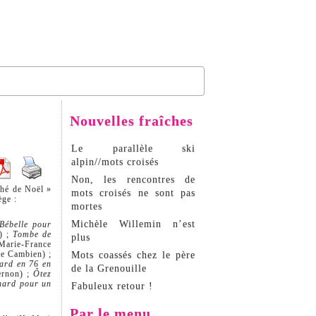
Nouvelles fraîches
Le parallèle ski
alpin//mots croisés
Non, les rencontres de
ché de Noël »
mots croisés ne sont pas
ège :
mortes
Michèle Willemin n’est
Bébelle pour
) ;
Tombe de
plus
Marie-France
re Cambien) ;
Mots coassés chez le père
ard en 76 en
de la Grenouille
ernon) ;
Ôtez
hard pour un
Fabuleux retour !
Par le menu