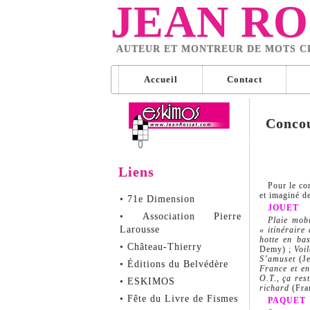
JEAN RO
AUTEUR ET MONTREUR DE MOTS C
Accueil
Contact
Concou
Liens
Pour le co
et imaginé d
• 71e Dimension
JOUET
• Association Pierre
Plaie mobi
Larousse
« itinéraire
hotte en b
• Château-Thierry
Demy) ;
Voi
S’amuset
(Je
• Éditions du Belvédère
France et e
O.T., ça res
• ESKIMOS
richard
(Fra
• Fête du Livre de Fismes
PAQUET