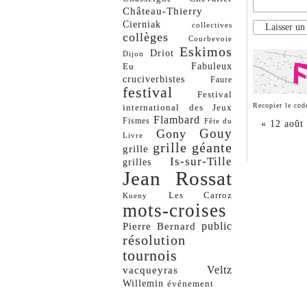
Château-Thierry
Cierniak
collectives
collèges
Courbevoie
Eskimos
Driot
Dijon
Eu
Fabuleux
cruciverbistes
Faure
festival
Festival
Recopier le cod
international des Jeux
Flambard
Fismes
Fête du
«
12 août 
Gouy
Gony
Livre
grille géante
grille
Is-sur-Tille
grilles
Jean Rossat
Les Carroz
Kueny
mots-croises
Pierre Bernard
public
résolution
tournois
vacqueyras
Veltz
Willemin
événement