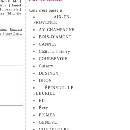
lle
(H. Moï)
 Noël
(Daniel
F. Beaufeïst)
Cela s'est passé à
sse
(Michèle
AIX-EN-
PROVENCE
ichon
,
François
AŸ-CHAMPAGNE
e-France Demy
,
BOIS-D'AMONT
CANNES
Château-Thierry
COURBEVOIE
Cuisery
DESINGY
DIJON
ÉPINEUIL-LE-
FLEURIEL
EU
Évry
FISMES
GENEVE
GUADELOUPE