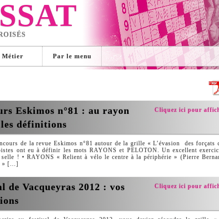
SSAT
ROISÉS
Métier
Par le menu
rs Eskimos n°81 : au rayon
Cliquez ici pour affich
les définitions
ncours de la revue Eskimos n°81 autour de la grille « L’évasion des forçats d
rbistes ont eu à définir les mots RAYONS et PELOTON. Un excellent exercic
selle ! • RAYONS « Relient à vélo le centre à la périphérie » (Pierre Berna
s » […]
al de Vacqueyras 2012 : vos
Cliquez ici pour affich
tions