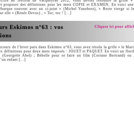
scrire au festival de Vacqueyras 2012, vous deviez résoudre la grille «
et proposer des définitions pour les mots COPIE et EXAMEN. En voici une s
arque souvent avec un ci-joint » (Michel Vanobost), « Reste vierge si le
ur elle » (Renée Devos) , « Toc, toc ! […]
rs Eskimos n°63 : vos
Cliquez ici pour affich
tions
ncours de l’hiver paru dans Eskimos n°63, vous avez résolu la grille « le Mar
des définitions pour deux mots imposés : JOUET et PAQUET. En voici un flor
e (Georgette Abel) ; Bébelle pour se faire un film (Corinne Bertrand) ou 
 d’un enfant […]