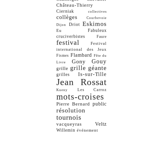
Château-Thierry
Cierniak
collectives
collèges
Courbevoie
Eskimos
Driot
Dijon
Eu
Fabuleux
cruciverbistes
Faure
festival
Festival
international des Jeux
Flambard
Fismes
Fête du
Gouy
Gony
Livre
grille géante
grille
Is-sur-Tille
grilles
Jean Rossat
Les Carroz
Kueny
mots-croises
Pierre Bernard
public
résolution
tournois
vacqueyras
Veltz
Willemin
événement