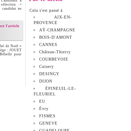
 Candidats à
élection : •
 candidat ne
Cela s'est passé à
AIX-EN-
PROVENCE
er l'article
AŸ-CHAMPAGNE
BOIS-D'AMONT
CANNES
ché de Noël »
ilège : JOUET
Château-Thierry
Bébelle pour
COURBEVOIE
Cuisery
DESINGY
DIJON
ÉPINEUIL-LE-
FLEURIEL
EU
Évry
FISMES
GENEVE
GUADELOUPE