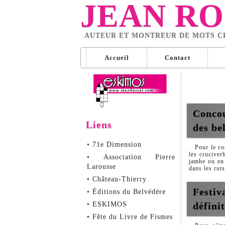
JEAN RO
AUTEUR ET MONTREUR DE MOTS C
Accueil
Contact
Concou
Liens
des bel
• 71e Dimension
Pour le co
les crucive
• Association Pierre
jambe ou en 
Larousse
dans les rut
• Château-Thierry
Festiv
• Éditions du Belvédère
• ESKIMOS
défini
• Fête du Livre de Fismes