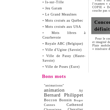
Pour s’in
• Is-sur-Tille
l’examen » 
COPIE « Déb
• Jeu Garam
couche pas s
• Le Grand Meaulnes
• Mots croisés au Québec
Concou
• Mots croisés aux USA
défini
• Mots libres à
Courbevoie
Pour le co
et imaginé 
• Royale ABC (Belgique)
Plaie mobil
« itinéraire
• Ville d'Ugine (Savoie)
• Ville de Passy (Haute-
Savoie)
• Ville de Poses (Eure)
Bons mots
"animations"
animation
Aÿ
Bernard Philippet
Boccon
Bonnin
Bruger
Cathenod
Cannes
Chevalier
Chasseigne