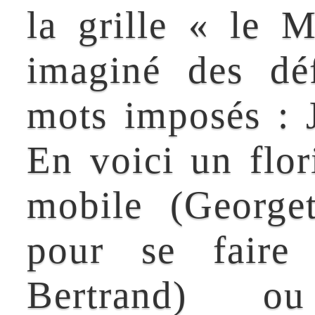
• Association Pierre
Michèle Willemin n’est
Larousse
plus
• Château-Thierry
Mots coassés chez le père
• Éditions du Belvédère
de la Grenouille
• ESKIMOS
Fabuleux retour !
• Fête du Livre de Fismes
Par le menu
• Is-sur-Tille
• Jeu Garam
Cela s'est passé à
• Le Grand Meaulnes
AIX-EN-
PROVENCE
• Mots croisés au Québec
AŸ-CHAMPAGNE
• Mots croisés aux USA
BOIS-D'AMONT
• Mots libres à Courbevoie
CANNES
• Royale ABC (Belgique)
Château-Thierry
• Ville d'Ugine (Savoie)
COURBEVOIE
• Ville de Passy (Haute-
Savoie)
Cuisery
• Ville de Poses (Eure)
DESINGY
DIJON