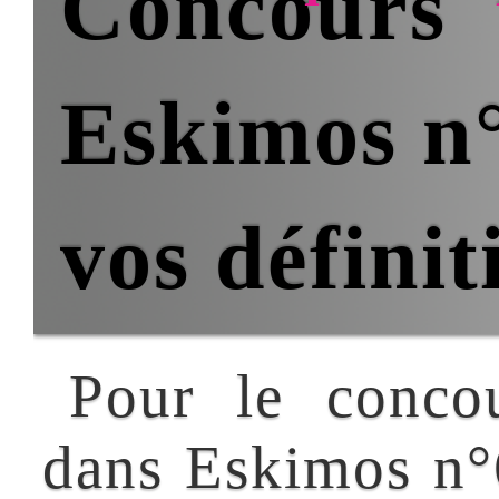
la grille « le Marché de Noël » 
imaginé des définitions pour de
mots imposés : JOUET et PAQUE
En voici un florilège : JOUET Pla
mobile (Georgette Abel) ; Bébel
pour se faire un film (Corin
Bertrand) ou Bébelle po
« itinéraire d’un enfant […]
Nouvelles fraîches
Le parallèle ski
alpin//mots croisés
Liens
Non, les rencontres de
mots croisés ne sont pas
• 71e Dimension
mortes