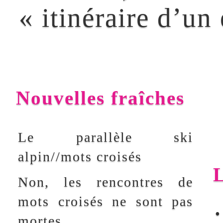
Bons mots
ÉPINEUIL-LE-
FLEURIEL
"animations"
animation
EU
Aÿ
Bernard Philippet
Évry
Boccon
Bonnin
Bruger
FISMES
Cathenod
Cannes
GENEVE
Chevalier
Chasseigne
Château-Thierry
GUADELOUPE
Cierniak
collectives
IS-SUR-TILLE
collèges
Courbevoie
LES CARROZ
Eskimos
Driot
Dijon
PASSY
Fabuleux
Eu
cruciverbistes
Faure
POSES
festival
Festival
Saint-Pierre-et-
international des Jeux
Miquelon
Flambard
Fismes
Fête du
Saint-Romain-au-
Gouy
Gony
Livre
Mont-d'or
grille géante
grille
SAMOENS
Is-sur-Tille
grilles
Jean Rossat
SCHILTIGHEIM
SCIEZ
Les Carroz
Kueny