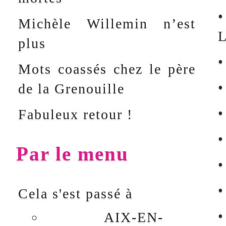
mots-croises
TALENCE
Pierre Bernard
public
TARASCON-SUR-
résolution
ARIEGE
tournois
Thônex
Veltz
vacqueyras
TROYES
Willemin
événement
UGINE
VACQUEYRAS
Galerie de photos
Images vidéo
La presse a dit
Les prochains rendez-vous
LIVRES
"L'Alsace par les
mots croisés"
"La Haute-Savoie
par les mots croisés"
"Le Valais par les
mots croisés"
La vie en mots