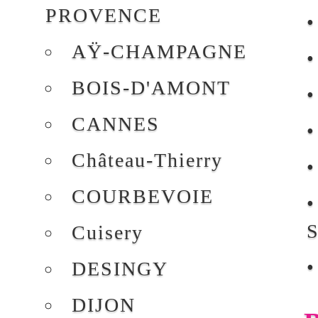
croisés
Service après-vente
"L'Alsace par les
mots croisés"
Bath def
Crucicrèmes
La Haute-Savoie par
les mots croisés
Revue Eskimos
Jean Rossat - Auteur et montreur de mots croisés