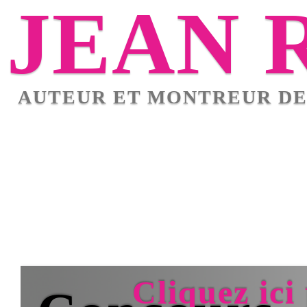
JEAN ROSSA
AUTEUR ET MONTREUR DE MOTS CROISÉS
Cliquez ici pour afficher l'artic
Concours
Eskimos n°63 :
vos définitions
Pour le concours de l’hiver pa
dans Eskimos n°63, vous avez réso