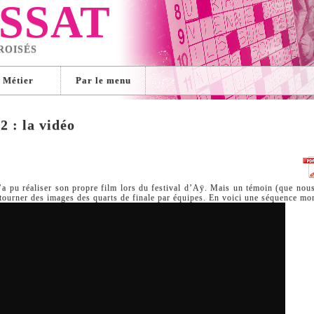
SSAT
ROISÉS
Métier
Par le menu
2 : la vidéo
a pu réaliser son propre film lors du festival d’Aÿ. Mais un témoin (que nou
r tourner des images des quarts de finale par équipes. En voici une séquence mo