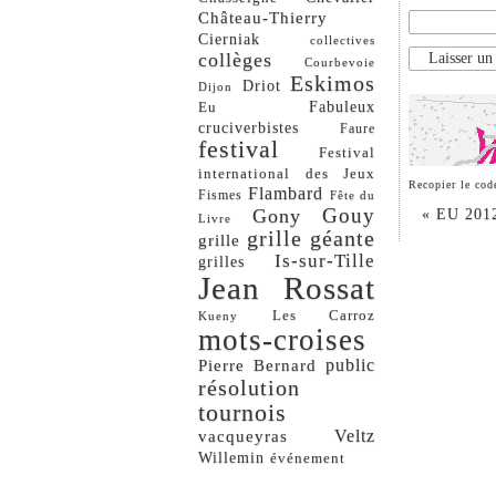
Château-Thierry
Cierniak
collectives
collèges
Courbevoie
Eskimos
Driot
Dijon
Eu
Fabuleux
cruciverbistes
Faure
festival
Festival
international des Jeux
Recopier le cod
Flambard
Fismes
Fête du
Gouy
Gony
«
EU 2012 
Livre
grille géante
grille
Is-sur-Tille
grilles
Jean Rossat
Les Carroz
Kueny
mots-croises
Pierre Bernard
public
résolution
tournois
vacqueyras
Veltz
Willemin
événement