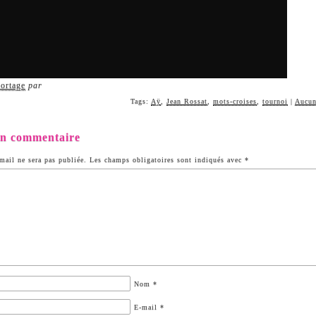
ortage
par
Tags:
Aÿ
,
Jean Rossat
,
mots-croises
,
tournoi
|
Aucun
un commentaire
mail ne sera pas publiée.
Les champs obligatoires sont indiqués avec
*
Nom
*
E-mail
*