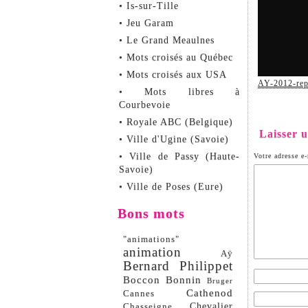
• Is-sur-Tille
• Jeu Garam
• Le Grand Meaulnes
• Mots croisés au Québec
• Mots croisés aux USA
AY-2012-rep
• Mots libres à
Courbevoie
• Royale ABC (Belgique)
Laisser 
• Ville d'Ugine (Savoie)
• Ville de Passy (Haute-
Votre adresse e-
Savoie)
• Ville de Poses (Eure)
Bons mots
"animations"
animation
Aÿ
Bernard Philippet
Boccon
Bonnin
Bruger
Cathenod
Cannes
Chevalier
Chasseigne