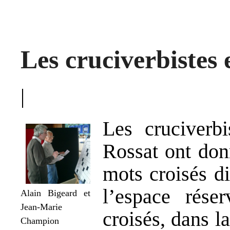
Les cruciverbistes
|
Les cruciverbi
Rossat
ont don
mots croisés d
l’espace rése
Alain Bigeard et
Jean-Marie
croisés, dans l
Champion